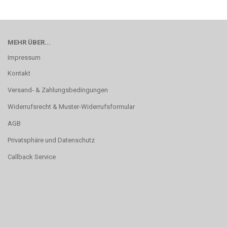
MEHR ÜBER...
Impressum
Kontakt
Versand- & Zahlungsbedingungen
Widerrufsrecht & Muster-Widerrufsformular
AGB
Privatsphäre und Datenschutz
Callback Service