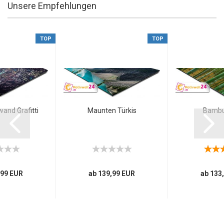
Unsere Empfehlungen
TOP
TOP
and Grafitti
Maunten Türkis
Bambu
,99 EUR
ab 139,99 EUR
ab 133