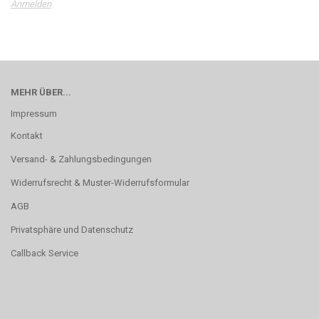
Anmelden
MEHR ÜBER...
Impressum
Kontakt
Versand- & Zahlungsbedingungen
Widerrufsrecht & Muster-Widerrufsformular
AGB
Privatsphäre und Datenschutz
Callback Service